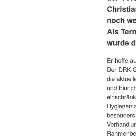
Christi
noch we
Als Ter
wurde d
Er hoffe a
Der DRK-Ge
die aktuel
und Einri
einschrän
Hygienema
besonders 
Verhandlung
Rahmenbedi