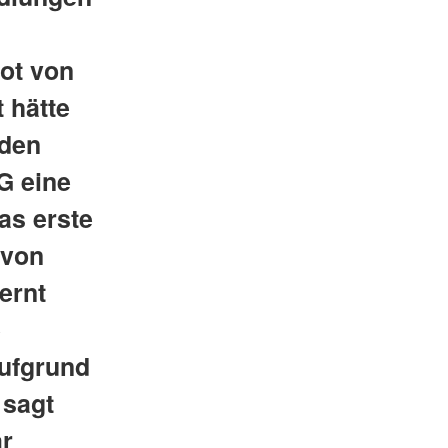
ot von
t hätte
rden
TG eine
as erste
 von
ernt
e
aufgrund
 sagt
är