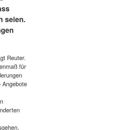
ass
h seien.
ngen
gt Reuter.
genmaß für
ederungen
e Angebote
en
onderten
usgehen,