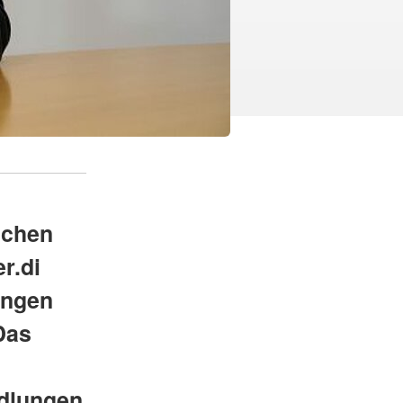
schen
r.di
ungen
Das
ndlungen