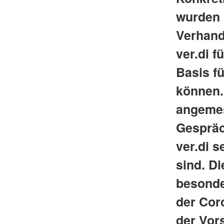
wurden 
Verhand
ver.di f
Basis f
können. 
angemes
Gespräc
ver.di s
sind. Di
besonde
der Cor
der Vor