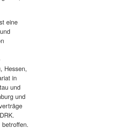
st eine
 und
on
-
, Hessen,
iat in
ltau und
nburg und
verträge
 DRK.
 betroffen.