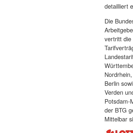
detailliert
Die Bundes
Arbeitgebe
vertritt di
Tarifvertr
Landestar
Württembe
Nordrhein,
Berlin sow
Verden und
Potsdam-Mi
der BTG ge
Mittelbar 