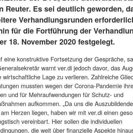
an Reuter. Es sei deutlich geworden, d
itere Verhandlungsrunden erforderlic
min für die Fortführung der Verhandlu
er 18. November 2020 festgelegt.
uf eine konstruktive Fortsetzung der Gespräche, sa
neralsekretär warnt ver.di jedoch davor, das Au
le wirtschaftliche Lage zu verlieren. Zahlreiche Gli
chtungen mussten wegen der Corona-Pandemie ihr
ken und für Mehraufwendungen für Schutz- und
ßnahmen aufkommen. „Da uns die Auszubildend
am Herzen liegen, haben wir mit ver.di einen ges
stisch vereinbart. Hier sollen die individuellen
ngungen, die weit über finanzielle Aspekte hina