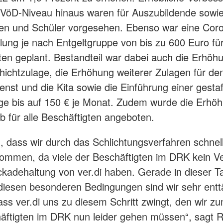
VöD-Niveau hinaus waren für Auszubildende sowie
en und Schüler vorgesehen. Ebenso war eine Cor
ung je nach Entgeltgruppe von bis zu 600 Euro für
ten geplant. Bestandteil war dabei auch die Erhöh
ichtzulage, die Erhöhung weiterer Zulagen für de
enst und die Kita sowie die Einführung einer gestaf
ge bis auf 150 € je Monat. Zudem wurde die Erhö
b für alle Beschäftigten angeboten.
n, dass wir durch das Schlichtungsverfahren schnel
ommen, da viele der Beschäftigten im DRK kein V
ockadehaltung von ver.di haben. Gerade in dieser T
diesen besonderen Bedingungen sind wir sehr entt
ass ver.di uns zu diesem Schritt zwingt, den wir 
häftigten im DRK nun leider gehen müssen“, sagt R