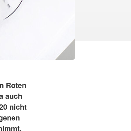
n Roten
Da auch
20 nicht
ogenen
 nimmt,