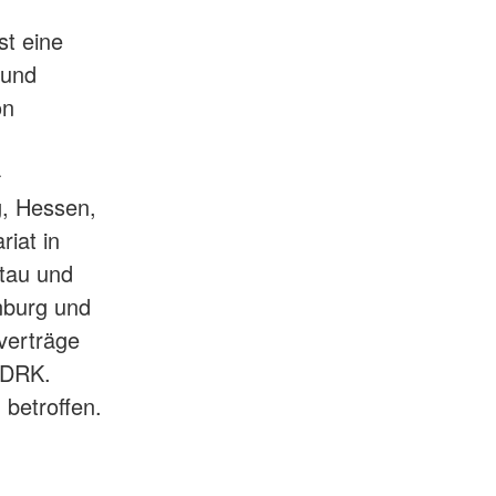
st eine
 und
on
-
, Hessen,
iat in
ltau und
nburg und
verträge
 DRK.
 betroffen.