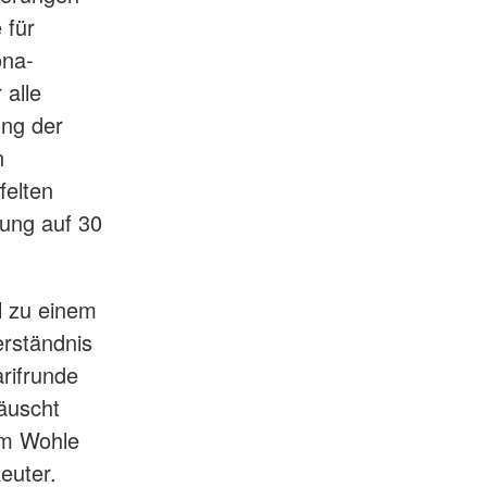
 für
ona-
 alle
ung der
n
felten
hung auf 30
l zu einem
erständnis
arifrunde
äuscht
zum Wohle
euter.