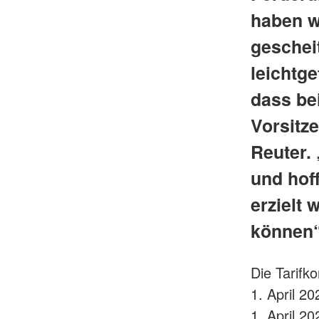
haben w
gescheit
leichtge
dass bei
Vorsitz
Reuter.
und hof
erzielt 
können“,
Die Tarifk
1. April 2
1. April 2