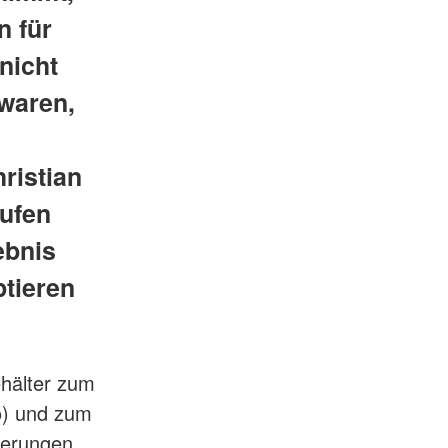
n für
 nicht
 waren,
ristian
rufen
ebnis
ptieren
ehälter zum
o) und zum
serungen