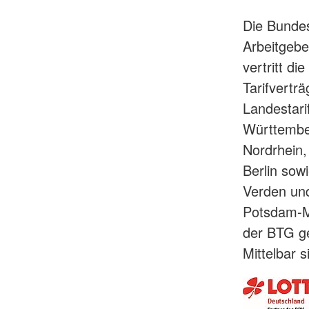
Die Bundes
Arbeitgebe
vertritt di
Tarifvertr
Landestar
Württembe
Nordrhein,
Berlin sow
Verden und
Potsdam-Mi
der BTG ge
Mittelbar 