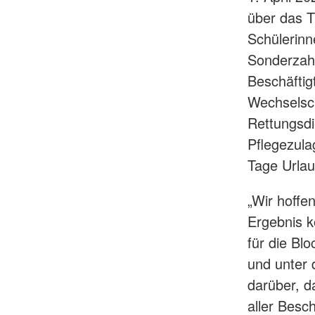
über das T
Schülerinn
Sonderzahl
Beschäftig
Wechselsch
Rettungsdi
Pflegezula
Tage Urlau
„Wir hoffe
Ergebnis k
für die Bl
und unter 
darüber, d
aller Besc